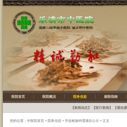
医院首页
医院概况
院务信息
就医指南
【
新闻动态
】 【
医疗新闻
】 【
通知通
您的位置：
中医院首页
>
院务信息
> 开设检验特需项目公示 > 正文