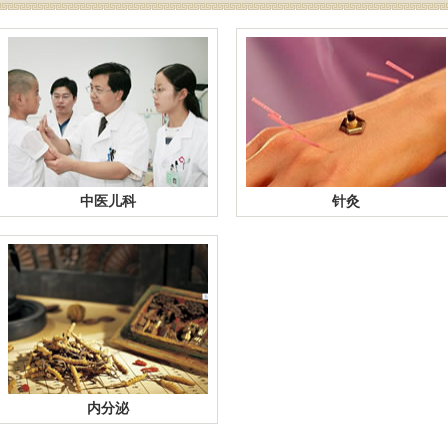
中医儿科
针灸
内分泌