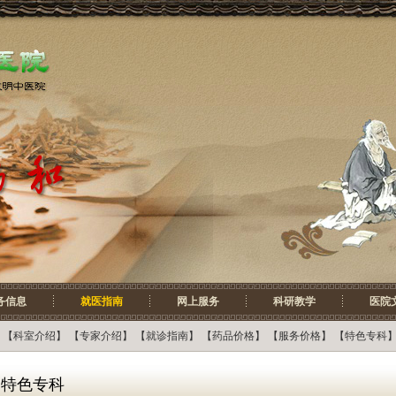
务信息
就医指南
网上服务
科研教学
医院
【
科室介绍
】 【
专家介绍
】 【
就诊指南
】 【
药品价格
】 【
服务价格
】 【
特色专科
】
特色专科