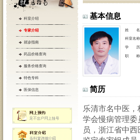
基本信息
科室介绍
姓 名
专家介绍
科室名
就诊指南
学 历
药品价格查询
职 称
服务价格查询
特色专科
简历
医保信息
乐清市名中医，
学会慢病管理委
员，浙江省中西