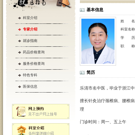
基本信息
科室介绍
姓 名
专家介绍
科室名
学 历
就诊指南
职 称
药品价格查询
服务价格查询
简历
特色专科
医保信息
乐清市名中医，毕业于浙江中
擅长针灸治疗颈椎病、腰椎病
理
门诊时间：
周一、五上午